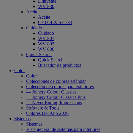
Diluyente
WV 830
Aceite
Aceite
CETOL® SF 733
Cuidado
Cuidado
WV 801
WV 803
WV 806
Quick Search
Quick Search
Buscador de productos
Color
Color
Colecciones de colores estándar
Colección de colores para exteriores
— Joinery Colour Classics
— Joinery Colour Classics Plus
— Never Ending Impressions
Software & Tools
Colores Del Año 2026
Sistemas
Sistemas
Vista general de sistemas para interiores