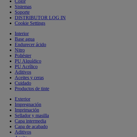
Color
Sistemas
Soporte
DISTRIBUTOR LOG IN
Cookie Settings
Interior
Base agua
Endurecer ácido
Nitro
Poliéster
PU Alquídico
PU Acrílico
Aditivos
Aceites y ceras
Cuidado
Productos de tinte
Exterior
Impregnación
Imprimación
Sellador y masilla
Capa intermedia
Capa de acabado
Aditivos