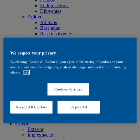
Endurecedores
Diluyentes
Aditivos
Aditivos
Base agua
Base disolvente
Aceites y ceras
Aceites y ceras
Aceites y ceras
We respect your privacy.
Cuidado
Cuidado
By clicking “Accept All Cookies”, you agree to the storing of cookies on your
Base agua
device to enhance site navigation, analyze site usage, and assist in our marketing
Base disolvente
efforts.
Info
Aceites y ceras
Productos de tinte
Productos de tinte
Cookies Settings
Base agua
Base disolvente
Quick Search
Accept All Cookies
Reject All
Quick Search
Buscador de productos
Exterior
Exterior
Impregnación