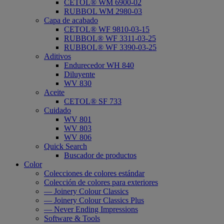
CETOL® WM 6900-02
RUBBOL WM 2980-03
Capa de acabado
CETOL® WF 9810-03-15
RUBBOL® WF 3311-03-25
RUBBOL® WF 3390-03-25
Aditivos
Endurecedor WH 840
Diluyente
WV 830
Aceite
CETOL® SF 733
Cuidado
WV 801
WV 803
WV 806
Quick Search
Buscador de productos
Color
Colecciones de colores estándar
Colección de colores para exteriores
— Joinery Colour Classics
— Joinery Colour Classics Plus
— Never Ending Impressions
Software & Tools