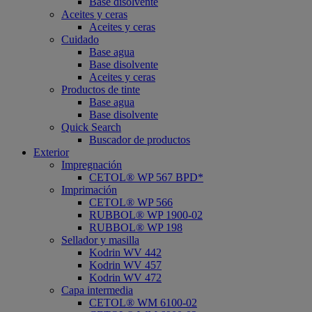
Base disolvente
Aceites y ceras
Aceites y ceras
Cuidado
Base agua
Base disolvente
Aceites y ceras
Productos de tinte
Base agua
Base disolvente
Quick Search
Buscador de productos
Exterior
Impregnación
CETOL® WP 567 BPD*
Imprimación
CETOL® WP 566
RUBBOL® WP 1900-02
RUBBOL® WP 198
Sellador y masilla
Kodrin WV 442
Kodrin WV 457
Kodrin WV 472
Capa intermedia
CETOL® WM 6100-02