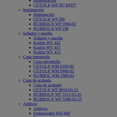
Impregnación
CETOL® WP 567 BPD*
Imprimación
Imprimación
CETOL® WP 566
RUBBOL® WP 1900-02
RUBBOL® WP 198
Sellador y masilla
Sellador y masilla
Kodrin WV 442
Kodrin WV 457
Kodrin WV 472
Capa intermedia
Capa intermedia
CETOL® WM 6100-02
CETOL® WM 6900-02
RUBBOL WM 2980-03
Capa de acabado
Capa de acabado
CETOL® WF 9810-03-15
RUBBOL® WF 3311-03-25
RUBBOL® WF 3390-03-25
Aditivos
Aditivos
Endurecedor WH 840