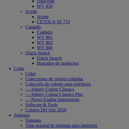
Diluyente
WV 830
Aceite
Aceite
CETOL® SF 733
Cuidado
Cuidado
WV 801
WV 803
WV 806
Quick Search
Quick Search
Buscador de productos
Color
Color
Colecciones de colores estándar
Colección de colores para exteriores
— Joinery Colour Classics
— Joinery Colour Classics Plus
— Never Ending Impressions
Software & Tools
Colores Del Año 2026
Sistemas
Sistemas
Vista general de sistemas para interiores