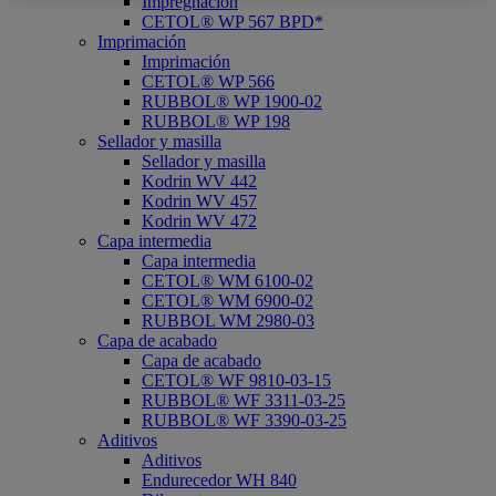
Impregnación
CETOL® WP 567 BPD*
Imprimación
Imprimación
CETOL® WP 566
RUBBOL® WP 1900-02
RUBBOL® WP 198
Sellador y masilla
Sellador y masilla
Kodrin WV 442
Kodrin WV 457
Kodrin WV 472
Capa intermedia
Capa intermedia
CETOL® WM 6100-02
CETOL® WM 6900-02
RUBBOL WM 2980-03
Capa de acabado
Capa de acabado
CETOL® WF 9810-03-15
RUBBOL® WF 3311-03-25
RUBBOL® WF 3390-03-25
Aditivos
Aditivos
Endurecedor WH 840