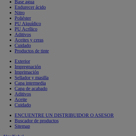
Base agua
Endurecer ácido
Nitro
Poliéster
PU Alquídico
PU Acrílico
Aditivos
Aceites y ceras
Cuidado
Productos de tinte
Exterior
Impregnación
Imprimación
Sellador y masilla
Capa intermedia
Capa de acabado
Aditivos
Aceite
Cuidado
ENCUENTRE UN DISTRIBUIDOR O ASESOR
Buscador de productos
Sitemap