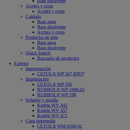
Base disolvente
Aceites y ceras
Aceites y ceras
Cuidado
Base agua
Base disolvente
Aceites y ceras
Productos de tinte
Base agua
Base disolvente
Quick Search
Buscador de productos
Exterior
Impregnación
CETOL® WP 567 BPD*
Imprimación
CETOL® WP 566
RUBBOL® WP 1900-02
RUBBOL® WP 198
Sellador y masilla
Kodrin WV 442
Kodrin WV 457
Kodrin WV 472
Capa intermedia
CETOL® WM 6100-02