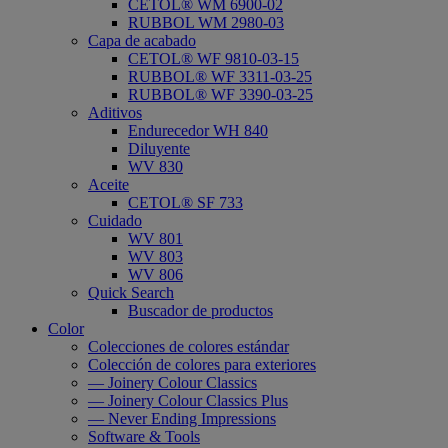
CETOL® WM 6900-02
RUBBOL WM 2980-03
Capa de acabado
CETOL® WF 9810-03-15
RUBBOL® WF 3311-03-25
RUBBOL® WF 3390-03-25
Aditivos
Endurecedor WH 840
Diluyente
WV 830
Aceite
CETOL® SF 733
Cuidado
WV 801
WV 803
WV 806
Quick Search
Buscador de productos
Color
Colecciones de colores estándar
Colección de colores para exteriores
— Joinery Colour Classics
— Joinery Colour Classics Plus
— Never Ending Impressions
Software & Tools