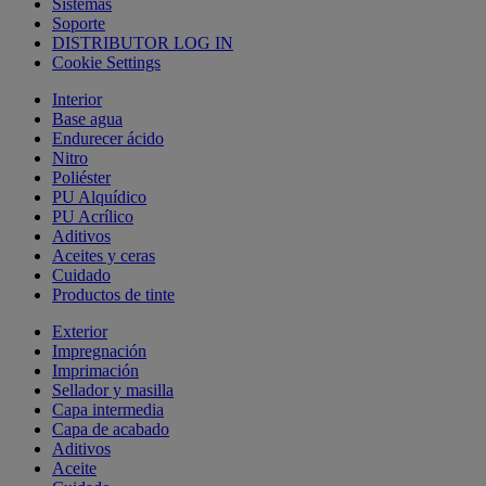
Sistemas
Soporte
DISTRIBUTOR LOG IN
Cookie Settings
Interior
Base agua
Endurecer ácido
Nitro
Poliéster
PU Alquídico
PU Acrílico
Aditivos
Aceites y ceras
Cuidado
Productos de tinte
Exterior
Impregnación
Imprimación
Sellador y masilla
Capa intermedia
Capa de acabado
Aditivos
Aceite