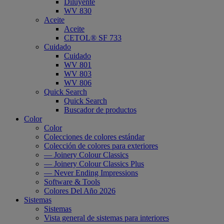
Diluyente
WV 830
Aceite
Aceite
CETOL® SF 733
Cuidado
Cuidado
WV 801
WV 803
WV 806
Quick Search
Quick Search
Buscador de productos
Color
Color
Colecciones de colores estándar
Colección de colores para exteriores
— Joinery Colour Classics
— Joinery Colour Classics Plus
— Never Ending Impressions
Software & Tools
Colores Del Año 2026
Sistemas
Sistemas
Vista general de sistemas para interiores