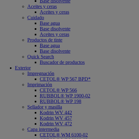
Base disolvente
Aceites y ceras
Aceites y ceras
Cuidado
Base agua
Base disolvente
Aceites y ceras
Productos de tinte
Base agua
Base disolvente
Quick Search
Buscador de productos
Exterior
Impregnación
CETOL® WP 567 BPD*
Imprimación
CETOL® WP 566
RUBBOL® WP 1900-02
RUBBOL® WP 198
Sellador y masilla
Kodrin WV 442
Kodrin WV 457
Kodrin WV 472
Capa intermedia
CETOL® WM 6100-02