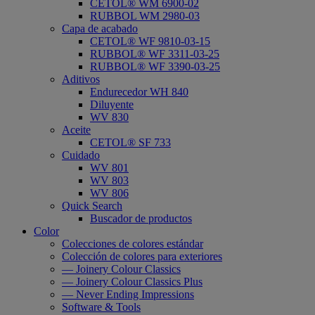
CETOL® WM 6900-02
RUBBOL WM 2980-03
Capa de acabado
CETOL® WF 9810-03-15
RUBBOL® WF 3311-03-25
RUBBOL® WF 3390-03-25
Aditivos
Endurecedor WH 840
Diluyente
WV 830
Aceite
CETOL® SF 733
Cuidado
WV 801
WV 803
WV 806
Quick Search
Buscador de productos
Color
Colecciones de colores estándar
Colección de colores para exteriores
— Joinery Colour Classics
— Joinery Colour Classics Plus
— Never Ending Impressions
Software & Tools