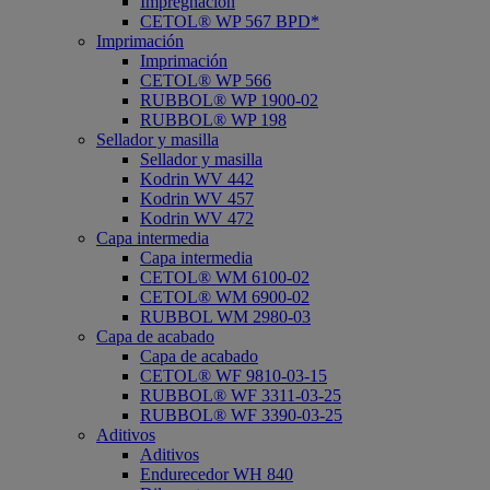
Impregnación
CETOL® WP 567 BPD*
Imprimación
Imprimación
CETOL® WP 566
RUBBOL® WP 1900-02
RUBBOL® WP 198
Sellador y masilla
Sellador y masilla
Kodrin WV 442
Kodrin WV 457
Kodrin WV 472
Capa intermedia
Capa intermedia
CETOL® WM 6100-02
CETOL® WM 6900-02
RUBBOL WM 2980-03
Capa de acabado
Capa de acabado
CETOL® WF 9810-03-15
RUBBOL® WF 3311-03-25
RUBBOL® WF 3390-03-25
Aditivos
Aditivos
Endurecedor WH 840