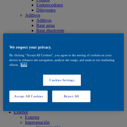
Endurecedores
Diluyentes
Aditivos
Aditivos
Base agua
Base disolvente
Aceites y ceras
Aceites y ceras
Aceites y ceras
We respect your privacy.
Cuidado
By clicking “Accept All Cookies”, you agree to the storing of cookies on your
Cuidado
device to enhance site navigation, analyze site usage, and assist in our marketing
Base agua
efforts.
Info
Base disolvente
Aceites y ceras
Productos de tinte
Cookies Settings
Productos de tinte
Base agua
Base disolvente
Quick Search
Accept All Cookies
Reject All
Quick Search
Buscador de productos
Exterior
Exterior
Impregnación