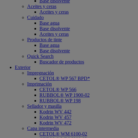
Base disolvente
Aceites y ceras
Aceites y ceras
Cuidado
Base agua
Base disolvente
Aceites y ceras
Productos de tinte
Base agua
Base disolvente
Quick Search
Buscador de productos
Exterior
Impregnación
CETOL® WP 567 BPD*
Imprimación
CETOL® WP 566
RUBBOL® WP 1900-02
RUBBOL® WP 198
Sellador y masilla
Kodrin WV 442
Kodrin WV 457
Kodrin WV 472
Capa intermedia
CETOL® WM 6100-02