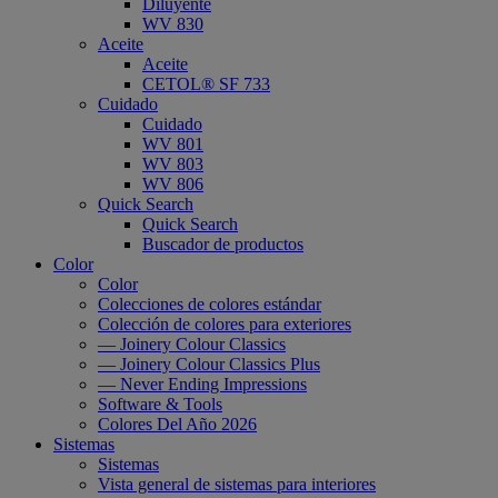
Diluyente
WV 830
Aceite
Aceite
CETOL® SF 733
Cuidado
Cuidado
WV 801
WV 803
WV 806
Quick Search
Quick Search
Buscador de productos
Color
Color
Colecciones de colores estándar
Colección de colores para exteriores
— Joinery Colour Classics
— Joinery Colour Classics Plus
— Never Ending Impressions
Software & Tools
Colores Del Año 2026
Sistemas
Sistemas
Vista general de sistemas para interiores