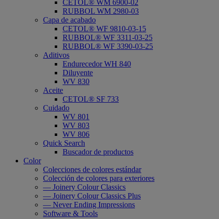
CETOL® WM 6900-02
RUBBOL WM 2980-03
Capa de acabado
CETOL® WF 9810-03-15
RUBBOL® WF 3311-03-25
RUBBOL® WF 3390-03-25
Aditivos
Endurecedor WH 840
Diluyente
WV 830
Aceite
CETOL® SF 733
Cuidado
WV 801
WV 803
WV 806
Quick Search
Buscador de productos
Color
Colecciones de colores estándar
Colección de colores para exteriores
— Joinery Colour Classics
— Joinery Colour Classics Plus
— Never Ending Impressions
Software & Tools