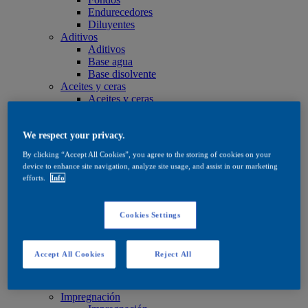
Endurecedores
Diluyentes
Aditivos
Aditivos
Base agua
Base disolvente
Aceites y ceras
Aceites y ceras
Aceites y ceras
Cuidado
Cuidado
We respect your privacy.
Base agua
By clicking “Accept All Cookies”, you agree to the storing of cookies on your
Base disolvente
device to enhance site navigation, analyze site usage, and assist in our marketing
Aceites y ceras
efforts.
Info
Productos de tinte
Productos de tinte
Base agua
Cookies Settings
Base disolvente
Quick Search
Quick Search
Accept All Cookies
Reject All
Buscador de productos
Exterior
Exterior
Impregnación