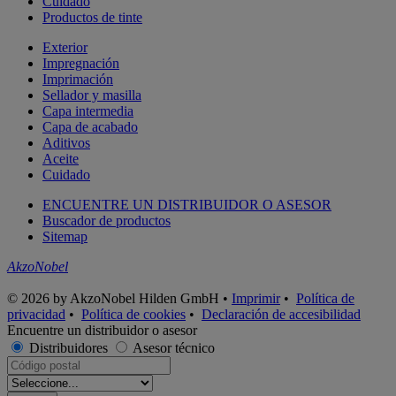
Cuidado
Productos de tinte
Exterior
Impregnación
Imprimación
Sellador y masilla
Capa intermedia
Capa de acabado
Aditivos
Aceite
Cuidado
ENCUENTRE UN DISTRIBUIDOR O ASESOR
Buscador de productos
Sitemap
AkzoNobel
© 2026 by AkzoNobel Hilden GmbH •
Imprimir
•
Política de
privacidad
•
Política de cookies
•
Declaración de accesibilidad
Encuentre un distribuidor o asesor
Distribuidores
Asesor técnico