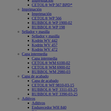
Impregnación
CETOL® WP 567 BPD*
Imprimación
Imprimación
CETOL® WP 566
RUBBOL® WP 1900-02
RUBBOL® WP 198
Sellador y masilla
Sellador y masilla
Kodrin WV 442
Kodrin WV 457
Kodrin WV 472
Capa intermedia
Capa intermedia
CETOL® WM 6100-02
CETOL® WM 6900-02
RUBBOL WM 2980-03
Capa de acabado
Capa de acabado
CETOL® WF 9810-03-15
RUBBOL® WF 3311-03-25
RUBBOL® WF 3390-03-25
Aditivos
Aditivos
Endurecedor WH 840