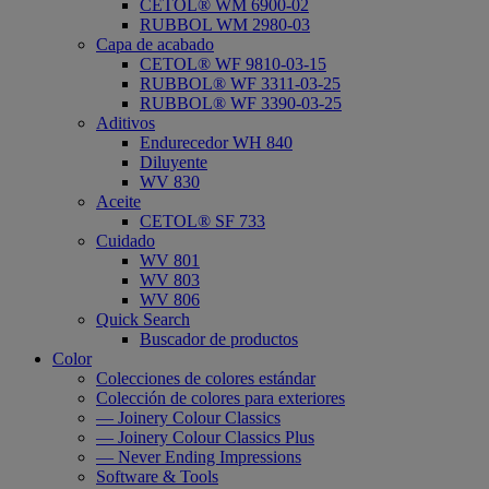
CETOL® WM 6900-02
RUBBOL WM 2980-03
Capa de acabado
CETOL® WF 9810-03-15
RUBBOL® WF 3311-03-25
RUBBOL® WF 3390-03-25
Aditivos
Endurecedor WH 840
Diluyente
WV 830
Aceite
CETOL® SF 733
Cuidado
WV 801
WV 803
WV 806
Quick Search
Buscador de productos
Color
Colecciones de colores estándar
Colección de colores para exteriores
— Joinery Colour Classics
— Joinery Colour Classics Plus
— Never Ending Impressions
Software & Tools