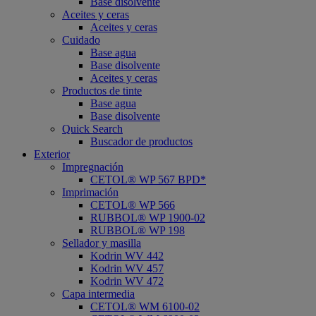
Base disolvente
Aceites y ceras
Aceites y ceras
Cuidado
Base agua
Base disolvente
Aceites y ceras
Productos de tinte
Base agua
Base disolvente
Quick Search
Buscador de productos
Exterior
Impregnación
CETOL® WP 567 BPD*
Imprimación
CETOL® WP 566
RUBBOL® WP 1900-02
RUBBOL® WP 198
Sellador y masilla
Kodrin WV 442
Kodrin WV 457
Kodrin WV 472
Capa intermedia
CETOL® WM 6100-02