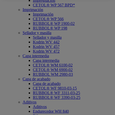
Impregnación
CETOL® WP 567 BPD*
Imprimación
Imprimación
CETOL® WP 566
RUBBOL® WP 1900-02
RUBBOL® WP 198
Sellador y masilla
Sellador y masilla
Kodrin WV 442
Kodrin WV 457
Kodrin WV 472
Capa intermedia
Capa intermedia
CETOL® WM 6100-02
CETOL® WM 6900-02
RUBBOL WM 2980-03
Capa de acabado
Capa de acabado
CETOL® WF 9810-03-15
RUBBOL® WF 3311-03-25
RUBBOL® WF 3390-03-25
Aditivos
Aditivos
Endurecedor WH 840