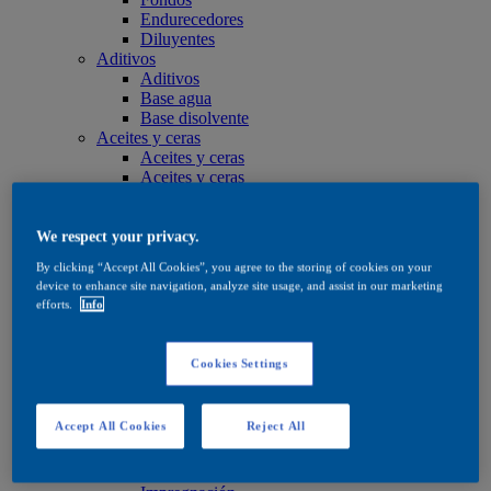
Endurecedores
Diluyentes
Aditivos
Aditivos
Base agua
Base disolvente
Aceites y ceras
Aceites y ceras
Aceites y ceras
Cuidado
Cuidado
Base agua
We respect your privacy.
Base disolvente
By clicking “Accept All Cookies”, you agree to the storing of cookies on your
Aceites y ceras
device to enhance site navigation, analyze site usage, and assist in our marketing
Productos de tinte
efforts.
Info
Productos de tinte
Base agua
Base disolvente
Cookies Settings
Quick Search
Quick Search
Buscador de productos
Accept All Cookies
Reject All
Exterior
Exterior
Impregnación