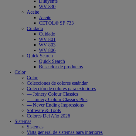
Diluyente
WV 830
Aceite
Aceite
CETOL® SF 733
Cuidado
Cuidado
WV 801
WV 803
WV 806
Quick Search
Quick Search
Buscador de productos
Color
Color
Colecciones de colores estándar
Colección de colores para exteriores
— Joinery Colour Classics
— Joinery Colour Classics Plus
— Never Ending Impressions
Software & Tools
Colores Del Año 2026
Sistemas
Sistemas
Vista general de sistemas para interiores