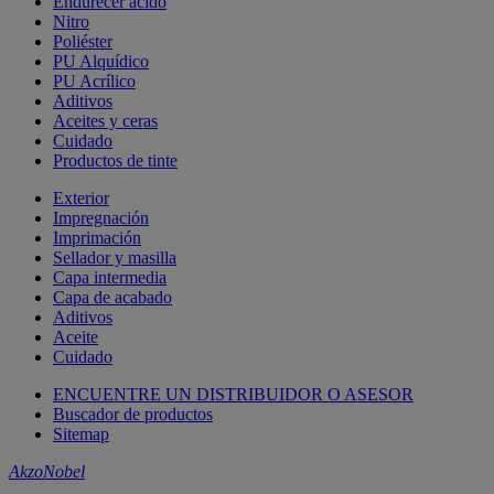
Endurecer ácido
Nitro
Poliéster
PU Alquídico
PU Acrílico
Aditivos
Aceites y ceras
Cuidado
Productos de tinte
Exterior
Impregnación
Imprimación
Sellador y masilla
Capa intermedia
Capa de acabado
Aditivos
Aceite
Cuidado
ENCUENTRE UN DISTRIBUIDOR O ASESOR
Buscador de productos
Sitemap
AkzoNobel