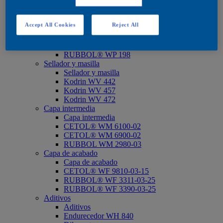
Impregnación
CETOL® WP 567 BPD*
Imprimación
Accept All Cookies
Reject All
Imprimación
CETOL® WP 566
RUBBOL® WP 1900-02
RUBBOL® WP 198
Sellador y masilla
Sellador y masilla
Kodrin WV 442
Kodrin WV 457
Kodrin WV 472
Capa intermedia
Capa intermedia
CETOL® WM 6100-02
CETOL® WM 6900-02
RUBBOL WM 2980-03
Capa de acabado
Capa de acabado
CETOL® WF 9810-03-15
RUBBOL® WF 3311-03-25
RUBBOL® WF 3390-03-25
Aditivos
Aditivos
Endurecedor WH 840