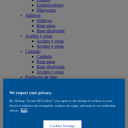
Endurecedores
Diluyentes
Aditivos
Aditivos
Base agua
Base disolvente
Aceites y ceras
Aceites y ceras
Aceites y ceras
Cuidado
Cuidado
Base agua
Base disolvente
Aceites y ceras
Productos de tinte
Productos de tinte
Base agua
Base disolvente
We respect your privacy.
Quick Search
By clicking “Accept All Cookies”, you agree to the storing of cookies on your
Quick Search
device to enhance site navigation, analyze site usage, and assist in our marketing
Buscador de productos
efforts.
Info
Exterior
Exterior
Impregnación
Cookies Settings