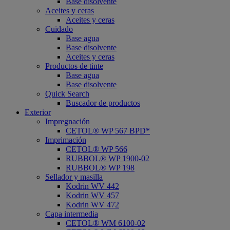
Base disolvente
Aceites y ceras
Aceites y ceras
Cuidado
Base agua
Base disolvente
Aceites y ceras
Productos de tinte
Base agua
Base disolvente
Quick Search
Buscador de productos
Exterior
Impregnación
CETOL® WP 567 BPD*
Imprimación
CETOL® WP 566
RUBBOL® WP 1900-02
RUBBOL® WP 198
Sellador y masilla
Kodrin WV 442
Kodrin WV 457
Kodrin WV 472
Capa intermedia
CETOL® WM 6100-02