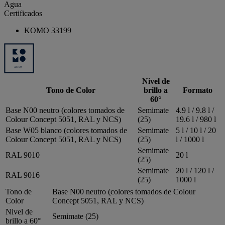
Agua
Certificados
KOMO 33199
Nivel de
Tono de Color
brillo a
Formato
60°
Base N00 neutro (colores tomados de
Semimate
4.9 l / 9.8 l /
Colour Concept 5051, RAL y NCS)
(25)
19.6 l / 980 l
Base W05 blanco (colores tomados de
Semimate
5 l / 10 l / 20
Colour Concept 5051, RAL y NCS)
(25)
l / 1000 l
Semimate
RAL 9010
20 l
(25)
Semimate
20 l / 120 l /
RAL 9016
(25)
1000 l
Tono de
Base N00 neutro (colores tomados de Colour
Color
Concept 5051, RAL y NCS)
Nivel de
Semimate (25)
brillo a 60°