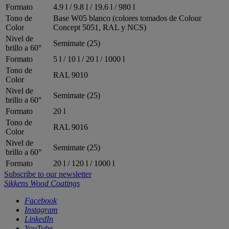
Formato
4.9 l / 9.8 l / 19.6 l / 980 l
Tono de
Base W05 blanco (colores tomados de Colour
Color
Concept 5051, RAL y NCS)
Nivel de
Semimate (25)
brillo a 60°
Formato
5 l / 10 l / 20 l / 1000 l
Tono de
RAL 9010
Color
Nivel de
Semimate (25)
brillo a 60°
Formato
20 l
Tono de
RAL 9016
Color
Nivel de
Semimate (25)
brillo a 60°
Formato
20 l / 120 l / 1000 l
Subscribe to our newsletter
Sikkens Wood Coatings
Facebook
Instagram
LinkedIn
YouTube