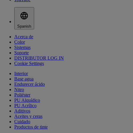
Spanish
Acerca de
Color
Sistemas
Soporte
DISTRIBUTOR LOG IN
Cookie Settings
Interior
Base agua
Endurecer ácido
Nitro
Poliéster
PU Alquídico
PU Acrílico
Aditivos
Aceites y ceras
Cuidado
Productos de tinte