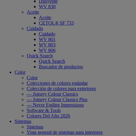
Diluyente
WV 830
Aceite
Aceite
CETOL® SF 733
Cuidado
Cuidado
WV 801
WV 803
WV 806
Quick Search
Quick Search
Buscador de productos
Color
Color
Colecciones de colores estándar
Colección de colores para exteriores
— Joinery Colour Classics
— Joinery Colour Classics Plus
— Never Ending Impressions
Software & Tools
Colores Del Año 2026
Sistemas
Sistemas
Vista general de sistemas para interiores