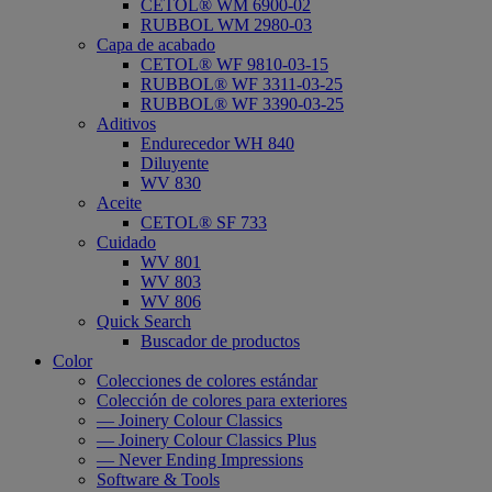
CETOL® WM 6900-02
RUBBOL WM 2980-03
Capa de acabado
CETOL® WF 9810-03-15
RUBBOL® WF 3311-03-25
RUBBOL® WF 3390-03-25
Aditivos
Endurecedor WH 840
Diluyente
WV 830
Aceite
CETOL® SF 733
Cuidado
WV 801
WV 803
WV 806
Quick Search
Buscador de productos
Color
Colecciones de colores estándar
Colección de colores para exteriores
— Joinery Colour Classics
— Joinery Colour Classics Plus
— Never Ending Impressions
Software & Tools