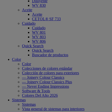
Diluyente
WV 830
Aceite
Aceite
CETOL® SF 733
Cuidado
Cuidado
WV 801
WV 803
WV 806
Quick Search
Quick Search
Buscador de productos
Color
Color
Colecciones de colores estándar
Colección de colores para exteriores
— Joinery Colour Classics
— Joinery Colour Classics Plus
— Never Ending Impressions
Software & Tools
Colores Del Año 2026
Sistemas
Sistemas
Vista general de sistemas para interiores