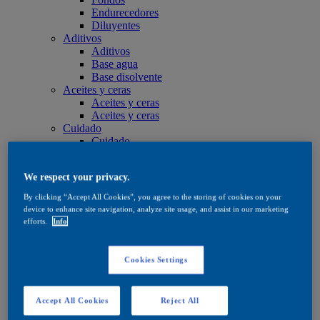
Endurecedores
Diluyentes
Aditivos
Aditivos
Base agua
Base disolvente
Aceites y ceras
Aceites y ceras
Aceites y ceras
Cuidado
Cuidado
Base agua
Base disolvente
We respect your privacy.
Aceites y ceras
Productos de tinte
By clicking “Accept All Cookies”, you agree to the storing of cookies on your
Productos de tinte
device to enhance site navigation, analyze site usage, and assist in our marketing
Base agua
efforts.
Info
Base disolvente
Quick Search
Quick Search
Cookies Settings
Buscador de productos
Exterior
Exterior
Accept All Cookies
Reject All
Impregnación