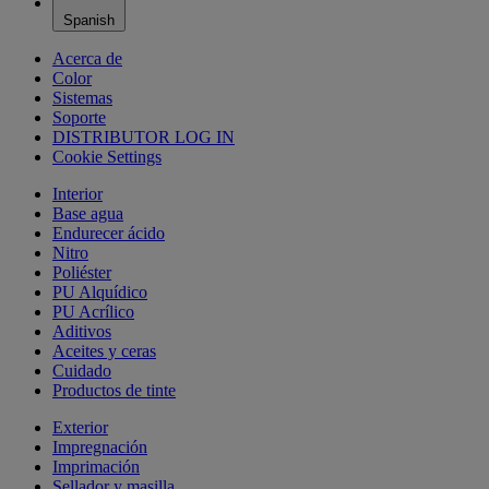
Spanish
Acerca de
Color
Sistemas
Soporte
DISTRIBUTOR LOG IN
Cookie Settings
Interior
Base agua
Endurecer ácido
Nitro
Poliéster
PU Alquídico
PU Acrílico
Aditivos
Aceites y ceras
Cuidado
Productos de tinte
Exterior
Impregnación
Imprimación
Sellador y masilla