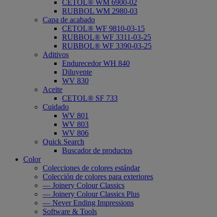
CETOL® WM 6900-02
RUBBOL WM 2980-03
Capa de acabado
CETOL® WF 9810-03-15
RUBBOL® WF 3311-03-25
RUBBOL® WF 3390-03-25
Aditivos
Endurecedor WH 840
Diluyente
WV 830
Aceite
CETOL® SF 733
Cuidado
WV 801
WV 803
WV 806
Quick Search
Buscador de productos
Color
Colecciones de colores estándar
Colección de colores para exteriores
— Joinery Colour Classics
— Joinery Colour Classics Plus
— Never Ending Impressions
Software & Tools