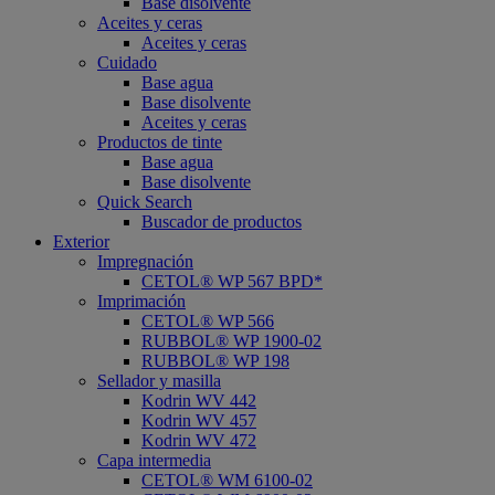
Base disolvente
Aceites y ceras
Aceites y ceras
Cuidado
Base agua
Base disolvente
Aceites y ceras
Productos de tinte
Base agua
Base disolvente
Quick Search
Buscador de productos
Exterior
Impregnación
CETOL® WP 567 BPD*
Imprimación
CETOL® WP 566
RUBBOL® WP 1900-02
RUBBOL® WP 198
Sellador y masilla
Kodrin WV 442
Kodrin WV 457
Kodrin WV 472
Capa intermedia
CETOL® WM 6100-02