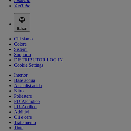
LinkedIn
YouTube
Italian
Chi siamo
Colore
Sistemi
Supporto
DISTRIBUTOR LOG IN
Cookie Settings
Interior
Base acqua
A catalisi acida
Nitro
Poliestere
PU-Alchidico
PU-Acrilico
Additivi
Oli e cere
Trattamento
Tinte