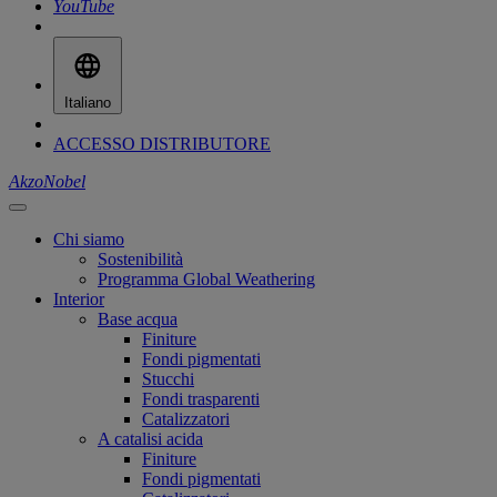
YouTube
Italiano
ACCESSO DISTRIBUTORE
AkzoNobel
Chi siamo
Sostenibilità
Programma Global Weathering
Interior
Base acqua
Finiture
Fondi pigmentati
Stucchi
Fondi trasparenti
Catalizzatori
A catalisi acida
Finiture
Fondi pigmentati