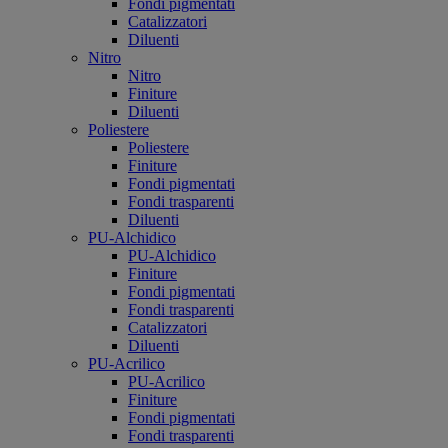
Fondi pigmentati
Catalizzatori
Diluenti
Nitro
Nitro
Finiture
Diluenti
Poliestere
Poliestere
Finiture
Fondi pigmentati
Fondi trasparenti
Diluenti
PU-Alchidico
PU-Alchidico
Finiture
Fondi pigmentati
Fondi trasparenti
Catalizzatori
Diluenti
PU-Acrilico
PU-Acrilico
Finiture
Fondi pigmentati
Fondi trasparenti