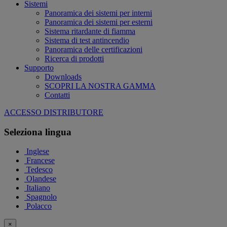
Sistemi
Panoramica dei sistemi per interni
Panoramica dei sistemi per esterni
Sistema ritardante di fiamma
Sistema di test antincendio
Panoramica delle certificazioni
Ricerca di prodotti
Supporto
Downloads
SCOPRI LA NOSTRA GAMMA
Contatti
ACCESSO DISTRIBUTORE
Seleziona lingua
Inglese
Francese
Tedesco
Olandese
Italiano
Spagnolo
Polacco
×