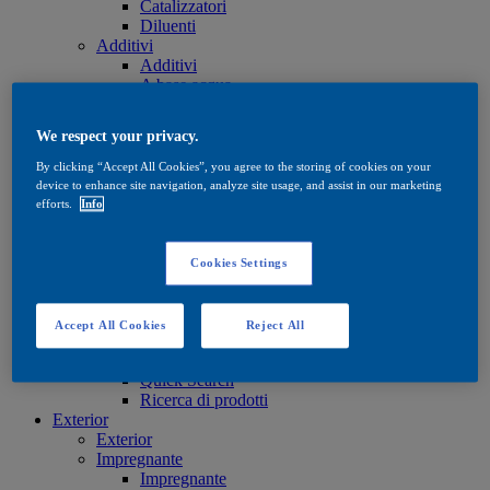
Catalizzatori
Diluenti
Additivi
Additivi
A base acqua
A base solvente
Oli e cere
We respect your privacy.
Oli e cere
Oli e cere
By clicking “Accept All Cookies”, you agree to the storing of cookies on your
Trattamento
device to enhance site navigation, analyze site usage, and assist in our marketing
Trattamento
efforts.
Info
A base acqua
A base solvente
Oli e cere
Cookies Settings
Tinte
Tinte
A base acqua
Accept All Cookies
Reject All
A base solvente
Quick Search
Quick Search
Ricerca di prodotti
Exterior
Exterior
Impregnante
Impregnante