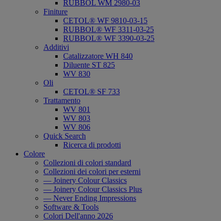
RUBBOL WM 2980-03
Finiture
CETOL® WF 9810-03-15
RUBBOL® WF 3311-03-25
RUBBOL® WF 3390-03-25
Additivi
Catalizzatore WH 840
Diluente ST 825
WV 830
Oli
CETOL® SF 733
Trattamento
WV 801
WV 803
WV 806
Quick Search
Ricerca di prodotti
Colore
Collezioni di colori standard
Collezioni dei colori per esterni
— Joinery Colour Classics
— Joinery Colour Classics Plus
— Never Ending Impressions
Software & Tools
Colori Dell'anno 2026