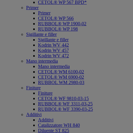
CETOL® WP 567 BPD*
Primer
Primer
CETOL® WP 566
RUBBOL® WP 1900-02
RUBBOL® WP 198
Sigillante e filler
Sigillante e filler
Kodrin WV 442
Kodrin WV 457
Kodrin WV 472
Mano intermedia
Mano intermedia
CETOL® WM 6100-02
CETOL® WM 6900-02
RUBBOL WM 2980-03
Finiture
Finiture
CETOL® WF 9810-03-15
RUBBOL® WF 3311-03-25
RUBBOL® WF 3390-03-25
Additivi
Additivi
Catalizzatore WH 840
Diluente ST 825