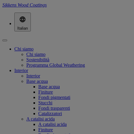
Sikkens Wood Coatings
Italian
Chi siamo
Chi siamo
Sostenibilità
Programma Global Weathering
Interior
Interior
Base acqua
Base acqua
Finiture
Fondi pigmentati
Stucchi
Fondi trasparenti
Catalizzatori
A catalisi acida
A catalisi acida
Finiture