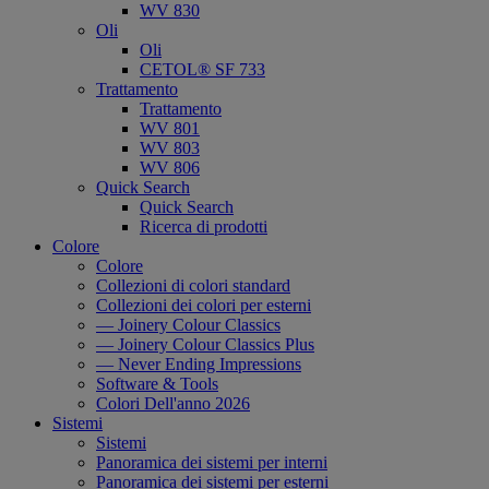
WV 830
Oli
Oli
CETOL® SF 733
Trattamento
Trattamento
WV 801
WV 803
WV 806
Quick Search
Quick Search
Ricerca di prodotti
Colore
Colore
Collezioni di colori standard
Collezioni dei colori per esterni
— Joinery Colour Classics
— Joinery Colour Classics Plus
— Never Ending Impressions
Software & Tools
Colori Dell'anno 2026
Sistemi
Sistemi
Panoramica dei sistemi per interni
Panoramica dei sistemi per esterni