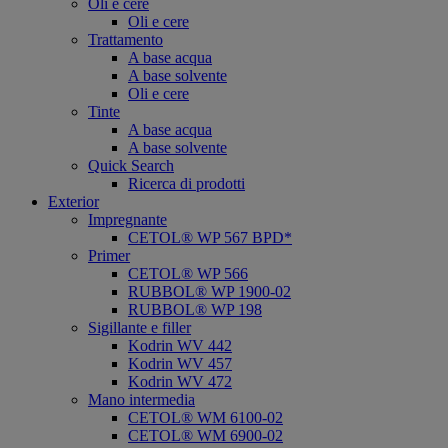
Oli e cere
Oli e cere
Trattamento
A base acqua
A base solvente
Oli e cere
Tinte
A base acqua
A base solvente
Quick Search
Ricerca di prodotti
Exterior
Impregnante
CETOL® WP 567 BPD*
Primer
CETOL® WP 566
RUBBOL® WP 1900-02
RUBBOL® WP 198
Sigillante e filler
Kodrin WV 442
Kodrin WV 457
Kodrin WV 472
Mano intermedia
CETOL® WM 6100-02
CETOL® WM 6900-02