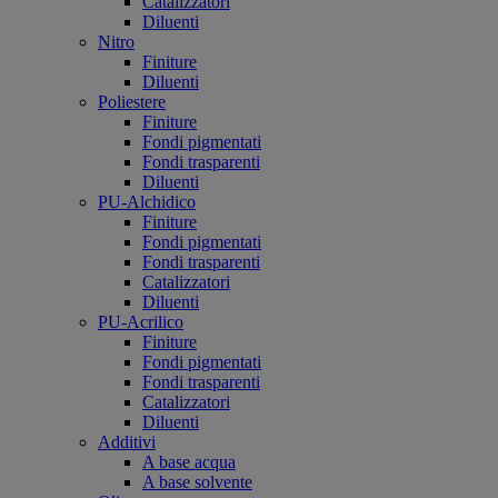
Catalizzatori
Diluenti
Nitro
Finiture
Diluenti
Poliestere
Finiture
Fondi pigmentati
Fondi trasparenti
Diluenti
PU-Alchidico
Finiture
Fondi pigmentati
Fondi trasparenti
Catalizzatori
Diluenti
PU-Acrilico
Finiture
Fondi pigmentati
Fondi trasparenti
Catalizzatori
Diluenti
Additivi
A base acqua
A base solvente