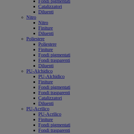
Fondi pigmentati
Catalizzatori
Diluenti
Nitro
Nitro
Finiture
Diluenti
Poliestere
Poliestere
Finiture
Fondi pigmentati
Fondi trasparenti
Diluenti
PU-Alchidico
PU-Alchidico
Finiture
Fondi pigmentati
Fondi trasparenti
Catalizzatori
Diluenti
PU-Acrilico
PU-Acrilico
Finiture
Fondi pigmentati
Fondi trasparenti