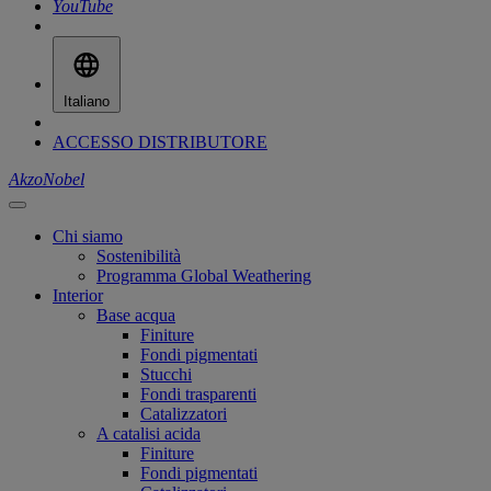
YouTube
Italiano
ACCESSO DISTRIBUTORE
AkzoNobel
Chi siamo
Sostenibilità
Programma Global Weathering
Interior
Base acqua
Finiture
Fondi pigmentati
Stucchi
Fondi trasparenti
Catalizzatori
A catalisi acida
Finiture
Fondi pigmentati