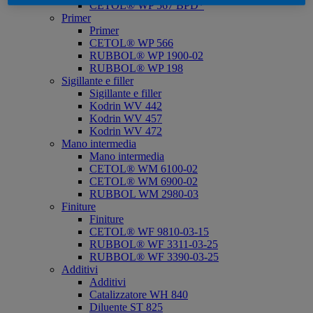
CETOL® WP 567 BPD*
Primer
Primer
CETOL® WP 566
RUBBOL® WP 1900-02
RUBBOL® WP 198
Sigillante e filler
Sigillante e filler
Kodrin WV 442
Kodrin WV 457
Kodrin WV 472
Mano intermedia
Mano intermedia
CETOL® WM 6100-02
CETOL® WM 6900-02
RUBBOL WM 2980-03
Finiture
Finiture
CETOL® WF 9810-03-15
RUBBOL® WF 3311-03-25
RUBBOL® WF 3390-03-25
Additivi
Additivi
Catalizzatore WH 840
Diluente ST 825