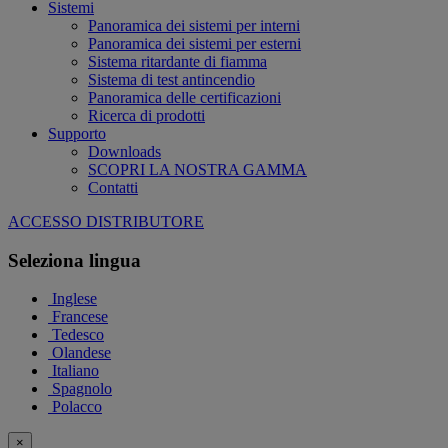
Sistemi
Panoramica dei sistemi per interni
Panoramica dei sistemi per esterni
Sistema ritardante di fiamma
Sistema di test antincendio
Panoramica delle certificazioni
Ricerca di prodotti
Supporto
Downloads
SCOPRI LA NOSTRA GAMMA
Contatti
ACCESSO DISTRIBUTORE
Seleziona lingua
Inglese
Francese
Tedesco
Olandese
Italiano
Spagnolo
Polacco
×