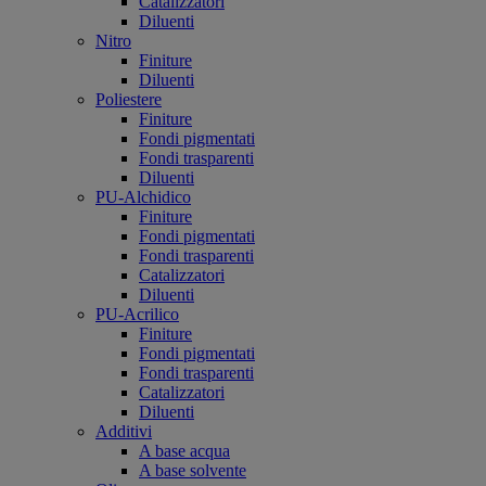
Catalizzatori
Diluenti
Nitro
Finiture
Diluenti
Poliestere
Finiture
Fondi pigmentati
Fondi trasparenti
Diluenti
PU-Alchidico
Finiture
Fondi pigmentati
Fondi trasparenti
Catalizzatori
Diluenti
PU-Acrilico
Finiture
Fondi pigmentati
Fondi trasparenti
Catalizzatori
Diluenti
Additivi
A base acqua
A base solvente