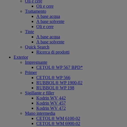
Oli e cere
Oli e cere
Trattamento
A base acqua
A base solvente
Oli e cere
Tinte
A base acqua
A base solvente
Quick Search
Ricerca di prodotti
Exterior
Impregnante
CETOL® WP 567 BPD*
Primer
CETOL® WP 566
RUBBOL® WP 1900-02
RUBBOL® WP 198
Sigillante e filler
Kodrin WV 442
Kodrin WV 457
Kodrin WV 472
Mano intermedia
CETOL® WM 6100-02
CETOL® WM 6900-02