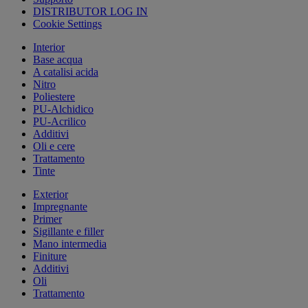
DISTRIBUTOR LOG IN
Cookie Settings
Interior
Base acqua
A catalisi acida
Nitro
Poliestere
PU-Alchidico
PU-Acrilico
Additivi
Oli e cere
Trattamento
Tinte
Exterior
Impregnante
Primer
Sigillante e filler
Mano intermedia
Finiture
Additivi
Oli
Trattamento