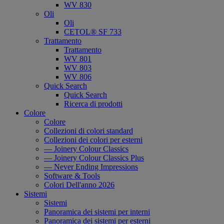
WV 830
Oli
Oli
CETOL® SF 733
Trattamento
Trattamento
WV 801
WV 803
WV 806
Quick Search
Quick Search
Ricerca di prodotti
Colore
Colore
Collezioni di colori standard
Collezioni dei colori per esterni
— Joinery Colour Classics
— Joinery Colour Classics Plus
— Never Ending Impressions
Software & Tools
Colori Dell'anno 2026
Sistemi
Sistemi
Panoramica dei sistemi per interni
Panoramica dei sistemi per esterni