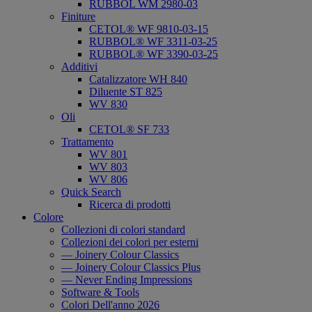
RUBBOL WM 2980-03
Finiture
CETOL® WF 9810-03-15
RUBBOL® WF 3311-03-25
RUBBOL® WF 3390-03-25
Additivi
Catalizzatore WH 840
Diluente ST 825
WV 830
Oli
CETOL® SF 733
Trattamento
WV 801
WV 803
WV 806
Quick Search
Ricerca di prodotti
Colore
Collezioni di colori standard
Collezioni dei colori per esterni
— Joinery Colour Classics
— Joinery Colour Classics Plus
— Never Ending Impressions
Software & Tools
Colori Dell'anno 2026