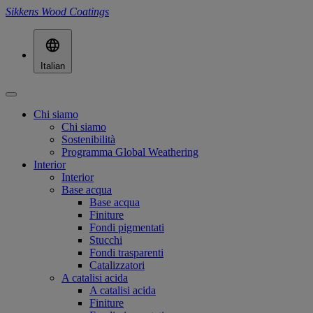
Sikkens Wood Coatings
Italian
Chi siamo
Chi siamo
Sostenibilità
Programma Global Weathering
Interior
Interior
Base acqua
Base acqua
Finiture
Fondi pigmentati
Stucchi
Fondi trasparenti
Catalizzatori
A catalisi acida
A catalisi acida
Finiture