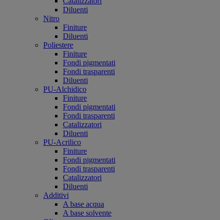
Catalizzatori
Diluenti
Nitro
Finiture
Diluenti
Poliestere
Finiture
Fondi pigmentati
Fondi trasparenti
Diluenti
PU-Alchidico
Finiture
Fondi pigmentati
Fondi trasparenti
Catalizzatori
Diluenti
PU-Acrilico
Finiture
Fondi pigmentati
Fondi trasparenti
Catalizzatori
Diluenti
Additivi
A base acqua
A base solvente