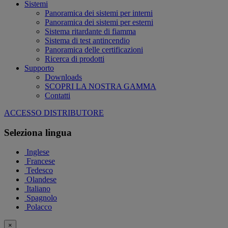
Sistemi
Panoramica dei sistemi per interni
Panoramica dei sistemi per esterni
Sistema ritardante di fiamma
Sistema di test antincendio
Panoramica delle certificazioni
Ricerca di prodotti
Supporto
Downloads
SCOPRI LA NOSTRA GAMMA
Contatti
ACCESSO DISTRIBUTORE
Seleziona lingua
Inglese
Francese
Tedesco
Olandese
Italiano
Spagnolo
Polacco
×