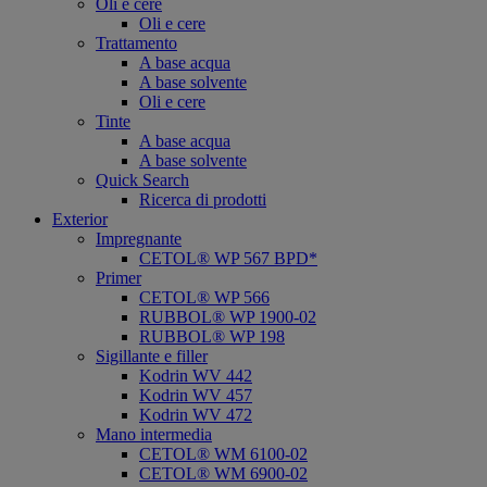
Oli e cere
Oli e cere
Trattamento
A base acqua
A base solvente
Oli e cere
Tinte
A base acqua
A base solvente
Quick Search
Ricerca di prodotti
Exterior
Impregnante
CETOL® WP 567 BPD*
Primer
CETOL® WP 566
RUBBOL® WP 1900-02
RUBBOL® WP 198
Sigillante e filler
Kodrin WV 442
Kodrin WV 457
Kodrin WV 472
Mano intermedia
CETOL® WM 6100-02
CETOL® WM 6900-02