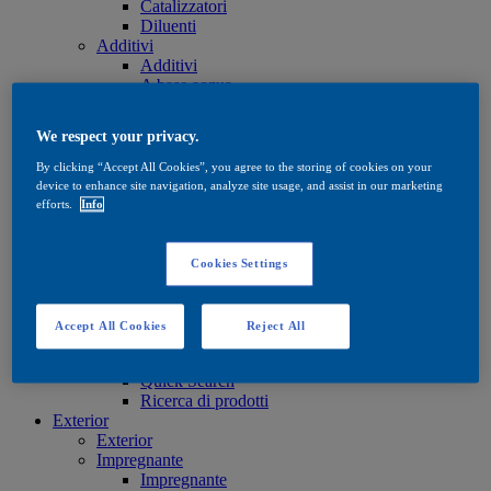
Catalizzatori
Diluenti
Additivi
Additivi
A base acqua
A base solvente
Oli e cere
We respect your privacy.
Oli e cere
Oli e cere
By clicking “Accept All Cookies”, you agree to the storing of cookies on your
Trattamento
device to enhance site navigation, analyze site usage, and assist in our marketing
Trattamento
efforts.
Info
A base acqua
A base solvente
Oli e cere
Cookies Settings
Tinte
Tinte
A base acqua
Accept All Cookies
Reject All
A base solvente
Quick Search
Quick Search
Ricerca di prodotti
Exterior
Exterior
Impregnante
Impregnante