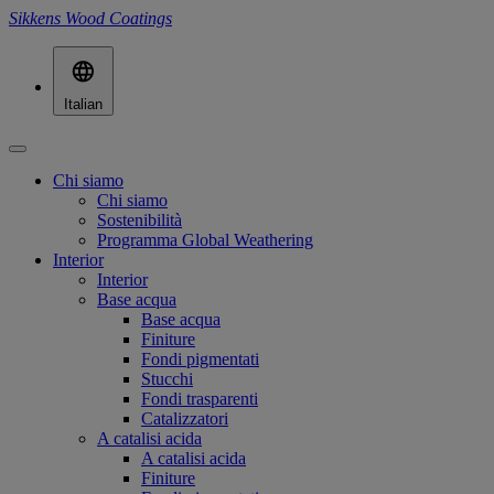
Sikkens Wood Coatings
Italian
Chi siamo
Chi siamo
Sostenibilità
Programma Global Weathering
Interior
Interior
Base acqua
Base acqua
Finiture
Fondi pigmentati
Stucchi
Fondi trasparenti
Catalizzatori
A catalisi acida
A catalisi acida
Finiture