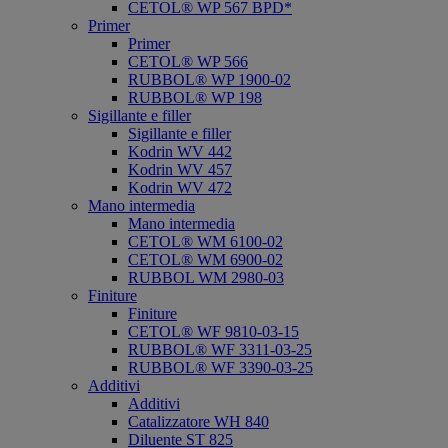
CETOL® WP 567 BPD*
Primer
Primer
CETOL® WP 566
RUBBOL® WP 1900-02
RUBBOL® WP 198
Sigillante e filler
Sigillante e filler
Kodrin WV 442
Kodrin WV 457
Kodrin WV 472
Mano intermedia
Mano intermedia
CETOL® WM 6100-02
CETOL® WM 6900-02
RUBBOL WM 2980-03
Finiture
Finiture
CETOL® WF 9810-03-15
RUBBOL® WF 3311-03-25
RUBBOL® WF 3390-03-25
Additivi
Additivi
Catalizzatore WH 840
Diluente ST 825