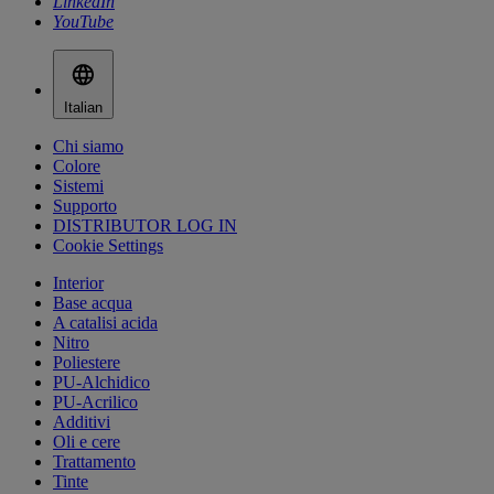
LinkedIn
YouTube
Italian
Chi siamo
Colore
Sistemi
Supporto
DISTRIBUTOR LOG IN
Cookie Settings
Interior
Base acqua
A catalisi acida
Nitro
Poliestere
PU-Alchidico
PU-Acrilico
Additivi
Oli e cere
Trattamento
Tinte