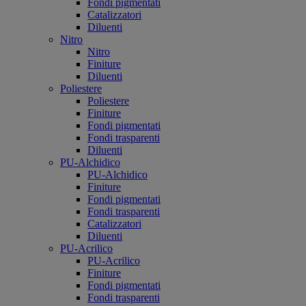
Fondi pigmentati
Catalizzatori
Diluenti
Nitro
Nitro
Finiture
Diluenti
Poliestere
Poliestere
Finiture
Fondi pigmentati
Fondi trasparenti
Diluenti
PU-Alchidico
PU-Alchidico
Finiture
Fondi pigmentati
Fondi trasparenti
Catalizzatori
Diluenti
PU-Acrilico
PU-Acrilico
Finiture
Fondi pigmentati
Fondi trasparenti