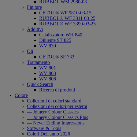
RUBBOL WM 2980-03
Finiture
CETOL® WF 9810-03-15
RUBBOL® WF 3311-03-25
RUBBOL® WF 3390-03-25
Additivi
Catalizzatore WH 840
Diluente ST 825
WV 830
Oli
CETOL® SF 733
Trattamento
WV 801
WV 803
WV 806
Quick Search
Ricerca di prodotti
Colore
Collezioni di colori standard
Collezioni dei colori per esterni
— Joinery Colour Classics
— Joinery Colour Classics Plus
— Never Ending Impressions
Software & Tools
Colori Dell'anno 2026