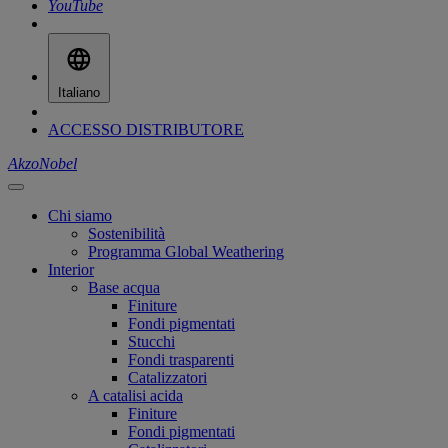
YouTube
Italiano
ACCESSO DISTRIBUTORE
AkzoNobel
Chi siamo
Sostenibilità
Programma Global Weathering
Interior
Base acqua
Finiture
Fondi pigmentati
Stucchi
Fondi trasparenti
Catalizzatori
A catalisi acida
Finiture
Fondi pigmentati