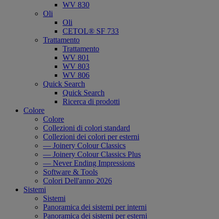
WV 830
Oli
Oli
CETOL® SF 733
Trattamento
Trattamento
WV 801
WV 803
WV 806
Quick Search
Quick Search
Ricerca di prodotti
Colore
Colore
Collezioni di colori standard
Collezioni dei colori per esterni
— Joinery Colour Classics
— Joinery Colour Classics Plus
— Never Ending Impressions
Software & Tools
Colori Dell'anno 2026
Sistemi
Sistemi
Panoramica dei sistemi per interni
Panoramica dei sistemi per esterni