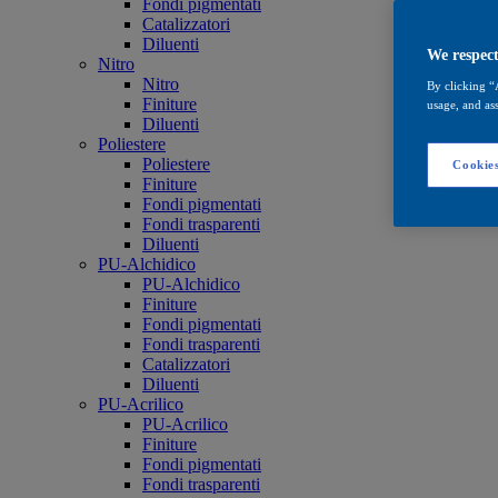
Fondi pigmentati
Catalizzatori
Diluenti
We respect
Nitro
Nitro
By clicking “
Finiture
usage, and ass
Diluenti
Poliestere
Poliestere
Cookies
Finiture
Fondi pigmentati
Fondi trasparenti
Diluenti
PU-Alchidico
PU-Alchidico
Finiture
Fondi pigmentati
Fondi trasparenti
Catalizzatori
Diluenti
PU-Acrilico
PU-Acrilico
Finiture
Fondi pigmentati
Fondi trasparenti