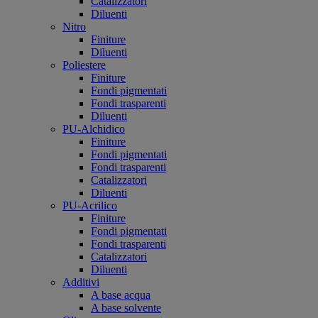
Catalizzatori
Diluenti
Nitro
Finiture
Diluenti
Poliestere
Finiture
Fondi pigmentati
Fondi trasparenti
Diluenti
PU-Alchidico
Finiture
Fondi pigmentati
Fondi trasparenti
Catalizzatori
Diluenti
PU-Acrilico
Finiture
Fondi pigmentati
Fondi trasparenti
Catalizzatori
Diluenti
Additivi
A base acqua
A base solvente