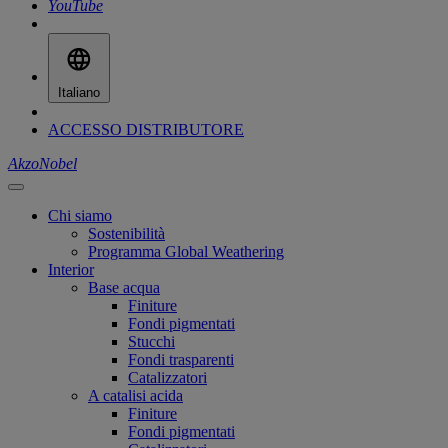
YouTube
Italiano
ACCESSO DISTRIBUTORE
AkzoNobel
Chi siamo
Sostenibilità
Programma Global Weathering
Interior
Base acqua
Finiture
Fondi pigmentati
Stucchi
Fondi trasparenti
Catalizzatori
A catalisi acida
Finiture
Fondi pigmentati