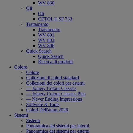
WV 830
Oli
Oli
CETOL® SF 733
Trattamento
Trattamento
WV 801
WV 803
WV 806
Quick Search
Quick Search
Ricerca di prodotti
Colore
Colore
Collezioni di colori standard
Collezioni dei colori per esterni
— Joinery Colour Classics
— Joinery Colour Classics Plus
— Never Ending Impressions
Software & Tools
Colori Dell'anno 2026
Sistemi
Sistemi
Panoramica dei sistemi per interni
Panoramica dei sistemi per esterni