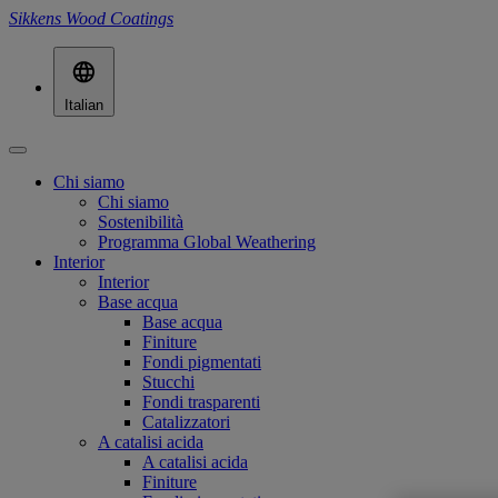
Sikkens Wood Coatings
Italian
Chi siamo
Chi siamo
Sostenibilità
Programma Global Weathering
Interior
Interior
Base acqua
Base acqua
Finiture
Fondi pigmentati
Stucchi
Fondi trasparenti
Catalizzatori
A catalisi acida
A catalisi acida
Finiture