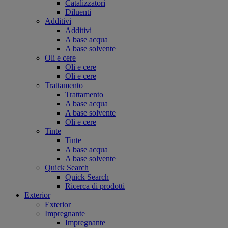
Catalizzatori
Diluenti
Additivi
Additivi
A base acqua
A base solvente
Oli e cere
Oli e cere
Oli e cere
Trattamento
Trattamento
A base acqua
A base solvente
Oli e cere
Tinte
Tinte
A base acqua
A base solvente
Quick Search
Quick Search
Ricerca di prodotti
Exterior
Exterior
Impregnante
Impregnante