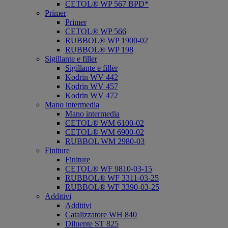
CETOL® WP 567 BPD*
Primer
Primer
CETOL® WP 566
RUBBOL® WP 1900-02
RUBBOL® WP 198
Sigillante e filler
Sigillante e filler
Kodrin WV 442
Kodrin WV 457
Kodrin WV 472
Mano intermedia
Mano intermedia
CETOL® WM 6100-02
CETOL® WM 6900-02
RUBBOL WM 2980-03
Finiture
Finiture
CETOL® WF 9810-03-15
RUBBOL® WF 3311-03-25
RUBBOL® WF 3390-03-25
Additivi
Additivi
Catalizzatore WH 840
Diluente ST 825